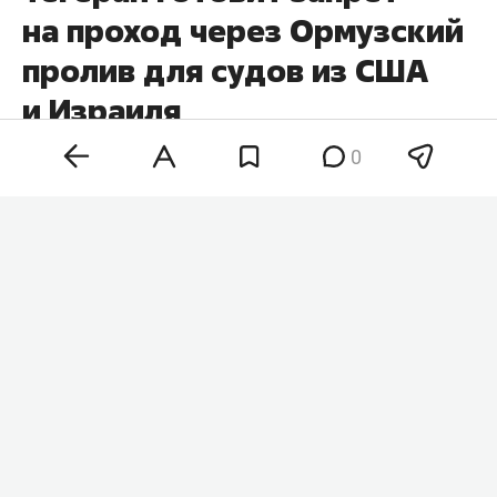
на проход через Ормузский
пролив для судов из США
и Израиля
0
Парламент Ирана рассматривает законопроект,
который ограничит судоходство через
Ормузский пролив для кораблей под флагами
США и Израиля. Об этом заявил член
президиума парламента Алиреза Салими,
сообщает иранское агентство
Fars
.