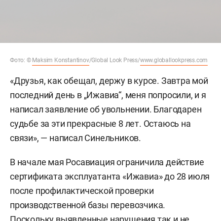
Фото: ©
Maksim Konstantinov
/Global Look Press/
www.globallookpress.com
«Друзья, как обещал, держу в курсе. Завтра мой
последний день в „Ижавиа“, меня попросили, и я
написал заявление об увольнении. Благодарен
судьбе за эти прекрасные 8 лет. Остаюсь на
связи», — написал Синельников.
В начале мая Росавиация ограничила действие
сертификата эксплуатанта «Ижавиа» до 28 июля
после профилактической проверки
производственной базы перевозчика.
Поскольку выявленные нарушения так и не