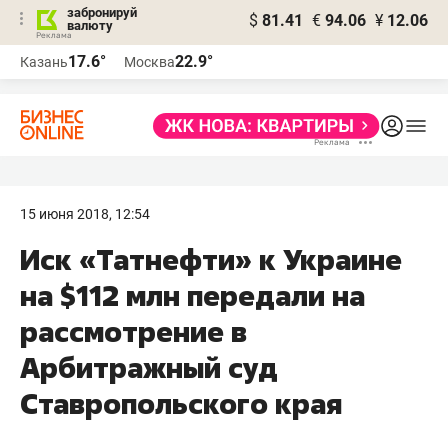
забронируй
$
81.41
€
94.06
¥
12.06
валюту
17.6°
22.9°
Казань
Москва
15 июня 2018, 12:54
Иск «Татнефти» к Украине
на $112 млн передали на
рассмотрение в
Арбитражный суд
Ставропольского края