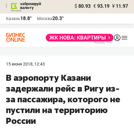
забронируй
$
80.93
€
93.19
¥
11.97
валюту
18.8°
20.3°
Казань
Москва
15 июня 2018, 12:43
В аэропорту Казани
задержали рейс в Ригу из-
за пассажира, которого не
пустили на территорию
России