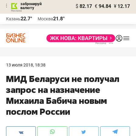
забронируй
$
82.17
€
94.84
¥
12.17
валюту
22.7°
21.8°
Казань
Москва
13 июля 2018, 18:38
МИД Беларуси не получал
запрос на назначение
Михаила Бабича новым
послом России