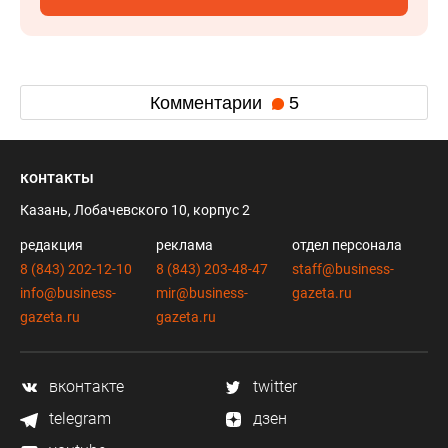
Комментарии
5
контакты
Казань, Лобачевского 10, корпус 2
редакция
реклама
отдел персонала
8 (843) 202-12-10
8 (843) 203-48-47
staff@business-
info@business-
mir@business-
gazeta.ru
gazeta.ru
gazeta.ru
вконтакте
twitter
telegram
дзен