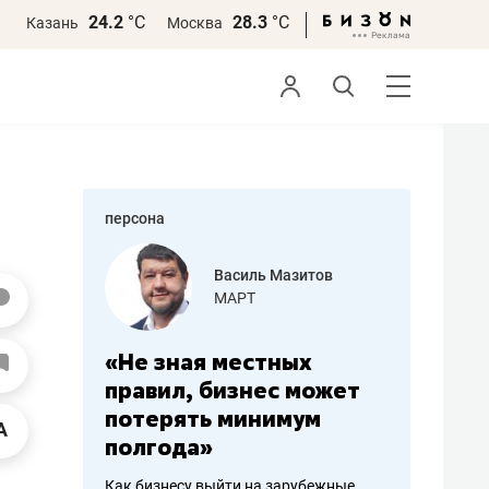
24.2
°С
28.3
°С
Казань
Москва
персона
еменова
Василь Мазитов
»
МАРТ
а: работа
«Не зная местных
«Мне лу
ечься
правил, бизнес может
не зара
вствовать
потерять минимум
чем пот
полгода»
репутац
пошиву
Как бизнесу выйти на зарубежные
Владелец от