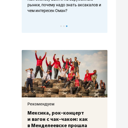
рафакте,
рынки, почему надо знать аксакалов и
о трехкратно
кредитов
чем интересен Оман?
клиентах и ч
Рекомендуем
Рекоме
ой
Мексика, рок-концерт
«Прор
и вагон с чак-чаком: как
30 ме
еским
в Менделеевске прошла
лечит