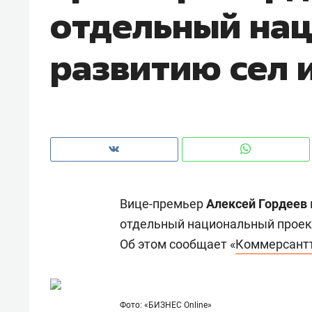
отдельный нац
рынки, почему надо знать аксакал
чем интересен Оман?
развитию сел 
Вице-премьер
Алексей Гордеев
отдельный национальный проект
Об этом сообщает «
Коммерсант
Рекомендуем
Рекоме
Как ГК «МИР ГРУПП» и ВТБ
150 ка
создают оазис жилого
ID вме
комфорта под Казанью
безоп
Фото: «БИЗНЕС Online»