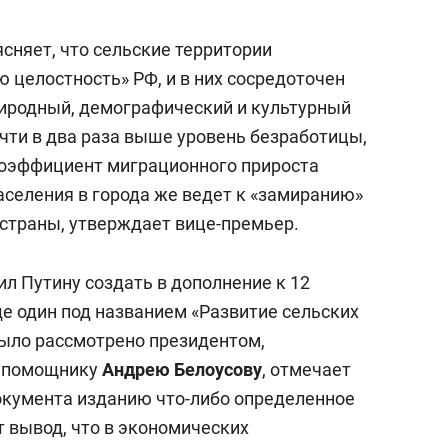
состоянием как основа
антихрупких команд
сняет, что сельские территории
 целостность» РФ, и в них сосредоточен
иродный, демографический и культурный
очти в два раза выше уровень безработицы,
коэффициент миграционного прироста
аселения в города же ведет к «замиранию»
страны, утверждает вице-премьер.
ил Путину создать в дополнение к 12
 один под названием «Развитие сельских
было рассмотрено президентом,
о помощнику
Андрею Белоусову
, отмечает
окумента изданию что-либо определенное
т вывод, что в экономических