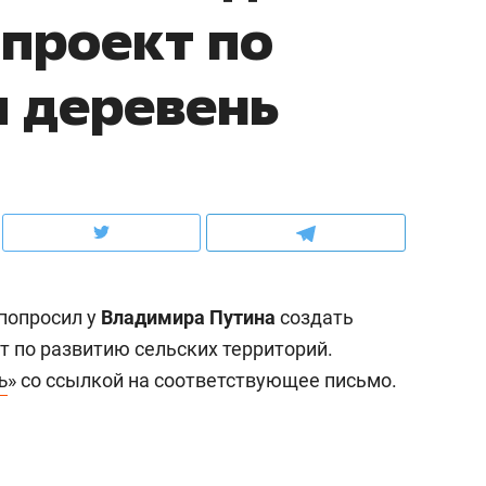
проект по
ов и
о трехкратном росте цен, дотошных
школьной формы о конт
клиентах и чудных запросах мастеров
налогах и развитии без 
и деревень
попросил у
Владимира Путина
создать
 по развитию сельских территорий.
ъ
» со ссылкой на соответствующее письмо.
ндуем
Рекомендуем
мер до квартиры и Face
Опыт выживания в дик
сто ключа: какой будет
природе, работа
асность в ЖК «Нова»
с ментальным и физич