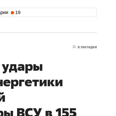
арии
19
в закладки
 удары
нергетики
й
ы ВСУ в 155