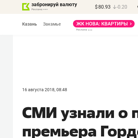
забронируй валюту
$
80.93
-0.20
Казань
Закамье
Василь Мазитов
МАРТ
16 августа 2018, 08:48
«Не зная местных
СМИ узнали о 
правил, бизнес может
потерять минимум
премьера Горд
полгода»
Как бизнесу выйти на зарубежные