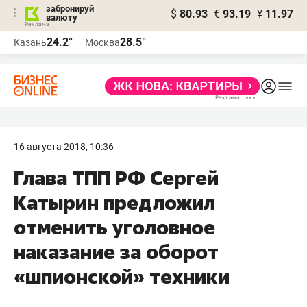
забронируй
$
80.93
€
93.19
¥
11.97
валюту
24.2°
28.5°
Казань
Москва
16 августа 2018, 10:36
Глава ТПП РФ Сергей
Катырин предложил
отменить уголовное
наказание за оборот
«шпионской» техники