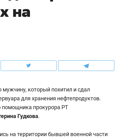
х на
ов и
о трехкратном росте цен, дотошных
школьной формы о конт
клиентах и чудных запросах мастеров
налогах и развитии без 
о мужчину, который похитил и сдал
ервуара для хранения нефтепродуктов.
о помощника прокурора РТ
ндуем
Рекомендуем
терина Гудкова
.
мер до квартиры и Face
Опыт выживания в дик
сто ключа: какой будет
природе, работа
ись на территории бывшей военной части
асность в ЖК «Нова»
с ментальным и физич