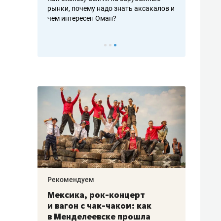
рафакте,
рынки, почему надо знать аксакалов и
о трехкратно
кредитов
чем интересен Оман?
клиентах и ч
Рекомендуем
Рекоме
ой
Мексика, рок-концерт
«Прор
и вагон с чак-чаком: как
30 ме
еским
в Менделеевске прошла
лечит