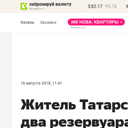
забронируй валюту
$
82.17
0.76
Казань
Закамье
Василь Мазитов
МАРТ
16 августа 2018, 11:41
«Не зная местных
Житель Татарс
правил, бизнес может
потерять минимум
два резервуар
полгода»
Как бизнесу выйти на зарубежные