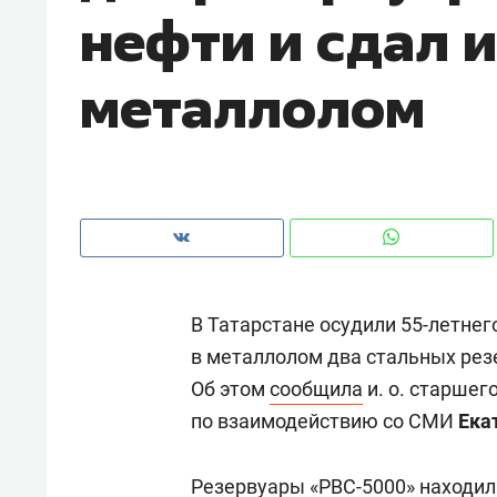
нефти и сдал и
рынки, почему надо знать аксакал
чем интересен Оман?
металлолом
В Татарстане осудили 55-летнег
в металлолом два стальных рез
Об этом
сообщила
и. о. старшег
Рекомендуем
Рекоме
по взаимодействию со СМИ
Ека
Как ГК «МИР ГРУПП» и ВТБ
150 ка
создают оазис жилого
ID вме
комфорта под Казанью
Резервуары «РВС-5000» находил
безоп