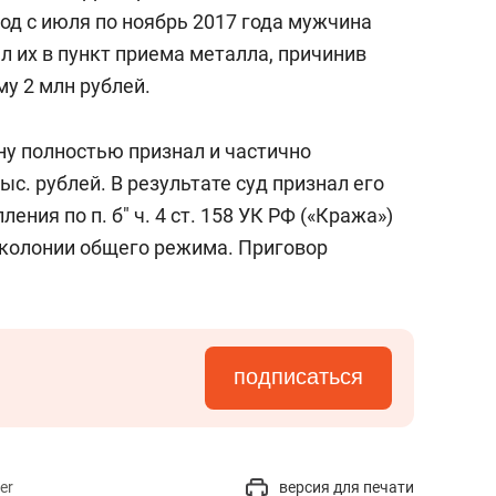
состоянием как основа
од с июля по ноябрь 2017 года мужчина
антихрупких команд
 их в пункт приема металла, причинив
у 2 млн рублей.
ну полностью признал и частично
с. рублей. В результате суд признал его
ния по п. б" ч. 4 ст. 158 УК РФ («Кража»)
а колонии общего режима. Приговор
подписаться
er
версия для печати