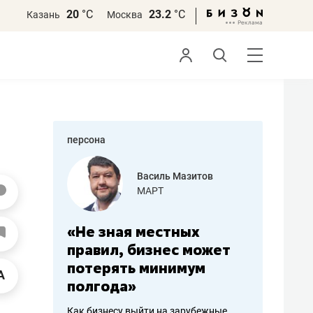
20
°С
23.2
°С
Казань
Москва
персона
еменова
Василь Мазитов
»
МАРТ
а: работа
«Не зная местных
«Мне лу
ечься
правил, бизнес может
не зара
вствовать
потерять минимум
чем пот
полгода»
репутац
пошиву
Как бизнесу выйти на зарубежные
Владелец от