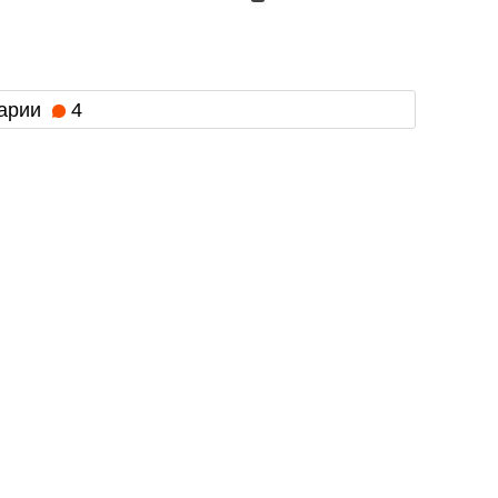
арии
4