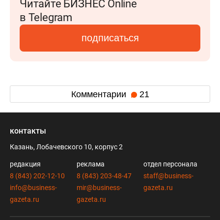
Читайте БИЗНЕС Online
в Telegram
подписаться
Комментарии
21
контакты
Казань, Лобачевского 10, корпус 2
редакция
реклама
отдел персонала
8 (843) 202-12-10
8 (843) 203-48-47
staff@business-
info@business-
mir@business-
gazeta.ru
gazeta.ru
gazeta.ru