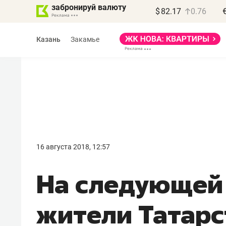
забронируй валюту
$
82.17
0.76
Казань
Закамье
Василь Мазитов
МАРТ
16 августа 2018, 12:57
«Не зная местных
На следующей
правил, бизнес может
потерять минимум
жители Татарс
полгода»
Как бизнесу выйти на зарубежные