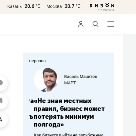
20.6
°С
20.7
°С
Казань
Москва
персона
еменова
Василь Мазитов
»
МАРТ
а: работа
«Не зная местных
«Мне лу
ечься
правил, бизнес может
не зара
вствовать
потерять минимум
чем пот
полгода»
репутац
пошиву
Как бизнесу выйти на зарубежные
Владелец от