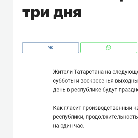
три дня
рынки, почему надо знать аксакал
чем интересен Оман?
Жители Татарстана на следующе
субботы и воскресенья выходным
день в республике будут праздн
Как гласит производственный к
Рекомендуем
Рекоме
республики, продолжительность
Как ГК «МИР ГРУПП» и ВТБ
150 ка
на один час.
создают оазис жилого
ID вме
комфорта под Казанью
безоп