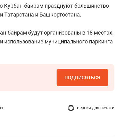
состоянием как основа
но Курбан-байрам празднуют большинство
антихрупких команд
и Татарстана и Башкортостана.
ан-байрам будут организованы в 18 местах.
ики использование муниципального паркинга
подписаться
er
версия для печати