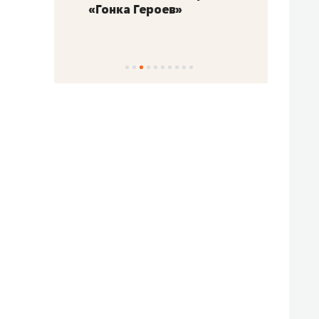
«Гонка Героев»
Казан