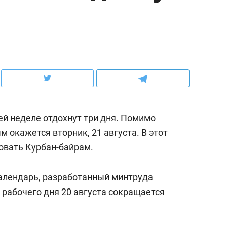
ов и
о трехкратном росте цен, дотошных
школьной формы о конт
клиентах и чудных запросах мастеров
налогах и развитии без 
й неделе отдохнут три дня. Помимо
 окажется вторник, 21 августа. В этот
овать Курбан-байрам.
алендарь, разработанный минтруда
ндуем
Рекомендуем
 рабочего дня 20 августа сокращается
мер до квартиры и Face
Опыт выживания в дик
сто ключа: какой будет
природе, работа
асность в ЖК «Нова»
с ментальным и физич