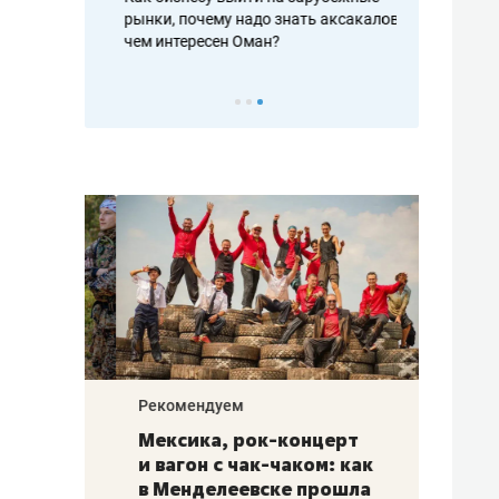
рафакте,
рынки, почему надо знать аксакалов и
о трехкратно
кредитов
чем интересен Оман?
клиентах и ч
Рекомендуем
Рекоме
ой
Мексика, рок-концерт
«Прор
и вагон с чак-чаком: как
30 ме
еским
в Менделеевске прошла
лечит