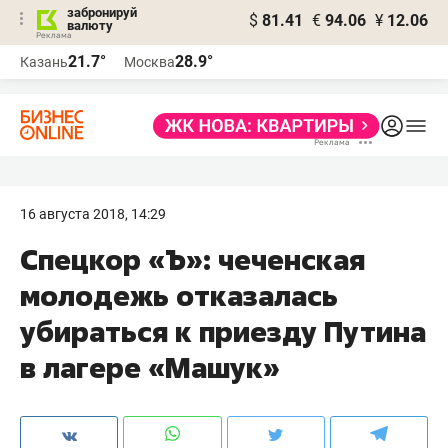
забронируй
$
81.41
€
94.06
¥
12.06
валюту
21.7°
28.9°
Казань
Москва
16 августа 2018, 14:29
Спецкор «Ъ»: чеченская
молодежь отказалась
убираться к приезду Путина
в лагере «Машук»