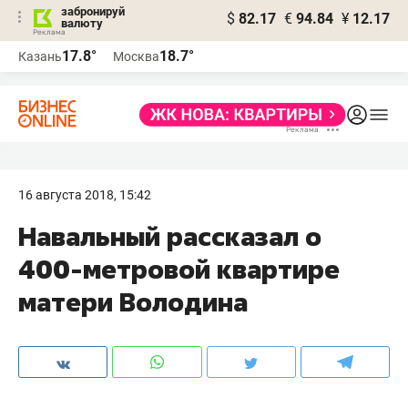
забронируй
$
82.17
€
94.84
¥
12.17
валюту
17.8°
18.7°
Казань
Москва
16 августа 2018, 15:42
Навальный рассказал о
400-метровой квартире
матери Володина