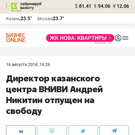
забронируй
$
81.41
€
94.06
¥
12.06
валюту
23.5°
23.7°
Казань
Москва
16 августа 2018, 16:26
Директор казанского
центра ВНИВИ Андрей
Никитин отпущен на
свободу