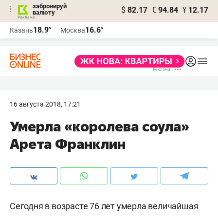
забронируй
$
82.17
€
94.84
¥
12.17
валюту
18.9°
16.6°
Казань
Москва
16 августа 2018, 17:21
Умерла «королева соула»
Арета Франклин
Сегодня в возрасте 76 лет умерла величайшая