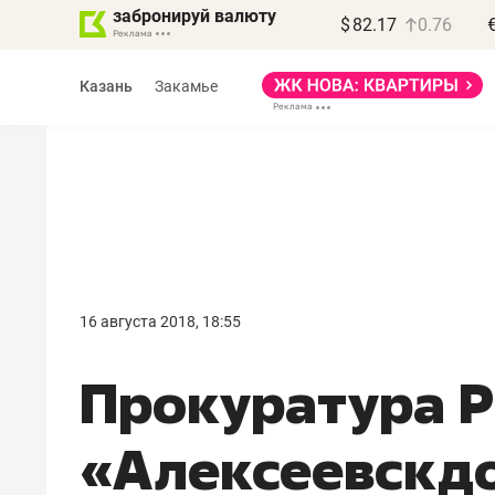
забронируй валюту
$
82.17
0.76
Казань
Закамье
Василь Мазитов
МАРТ
16 августа 2018, 18:55
«Не зная местных
​Прокуратура 
правил, бизнес может
потерять минимум
«Алексеевскдо
полгода»
Как бизнесу выйти на зарубежные