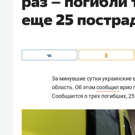
раз – погибли 
еще 25 постра
За минувшие сутки украинские 
область. Об этом
сообщил
врио 
Сообщается о трех погибших, 25