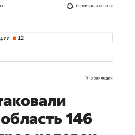
er
версия для печати
арии
12
в закладки
атаковали
область 146