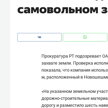
самовольном з
рынки, почему надо знать аксакал
чем интересен Оман?
Прокуратура РТ подозревает ОА
захвате земли. Проверка испол
показала, что компания исполь
м, расположенный в Новошешми
Рекомендуем
Рекоме
«На указанном земельном участ
Как ГК «МИР ГРУПП» и ВТБ
150 ка
дорожно-строительные материал
создают оазис жилого
ID вме
дорогу и разместило шесть нав
комфорта под Казанью
безоп