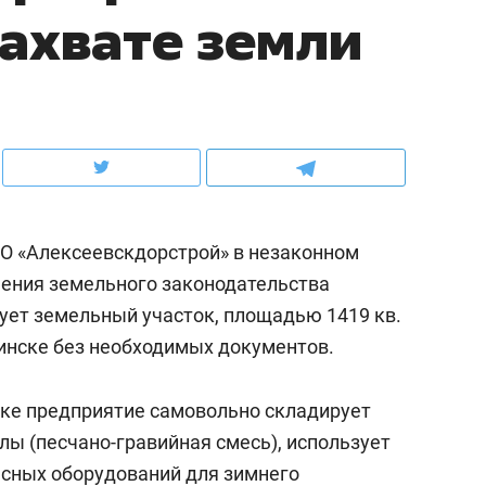
ахвате земли
ов и
о трехкратном росте цен, дотошных
школьной формы о конт
клиентах и чудных запросах мастеров
налогах и развитии без 
О «Алексеевскдорстрой» в незаконном
нения земельного законодательства
зует земельный участок, площадью 1419 кв.
нске без необходимых документов.
ндуем
Рекомендуем
ке предприятие самовольно складирует
мер до квартиры и Face
Опыт выживания в дик
ы (песчано-гравийная смесь), использует
сто ключа: какой будет
природе, работа
есных оборудований для зимнего
асность в ЖК «Нова»
с ментальным и физич