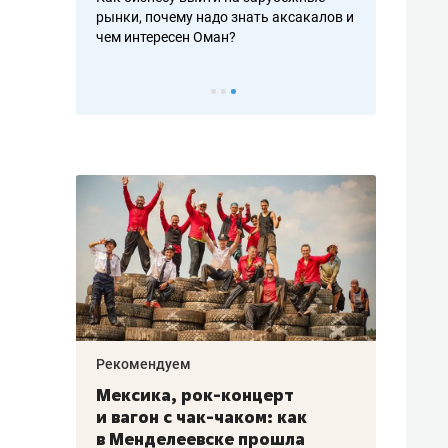
рафакте,
рынки, почему надо знать аксакалов и
о трехкратно
кредитов
чем интересен Оман?
клиентах и ч
Рекомендуем
Рекоме
ой
Мексика, рок-концерт
«Прор
и вагон с чак-чаком: как
30 ме
еским
в Менделеевске прошла
лечит