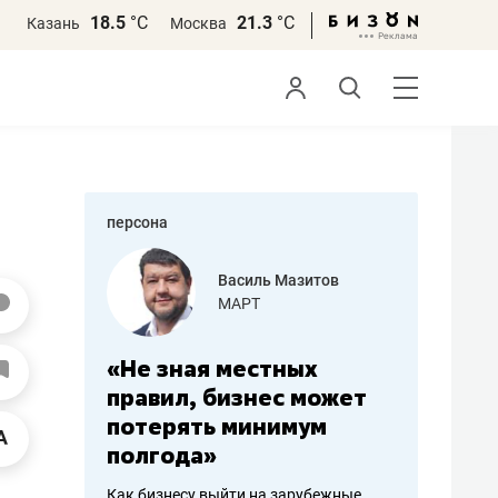
18.5
°С
21.3
°С
Казань
Москва
персона
еменова
Василь Мазитов
»
МАРТ
а: работа
«Не зная местных
«Мне лу
ечься
правил, бизнес может
не зара
вствовать
потерять минимум
чем пот
полгода»
репутац
пошиву
Как бизнесу выйти на зарубежные
Владелец от