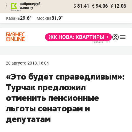
забронируй
$
81.41
€
94.06
¥
12.06
валюту
29.6°
31.9°
Казань
Москва
20 августа 2018, 16:04
«Это будет справедливым»:
Турчак предложил
отменить пенсионные
льготы сенаторам и
депутатам