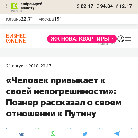
забронируй
$
82.17
€
94.84
¥
12.17
валюту
22.7°
19°
Казань
Москва
21 августа 2018, 20:47
«Человек привыкает к
своей непогрешимости»:
Познер рассказал о своем
отношении к Путину