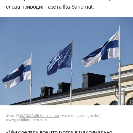
слова приводит газета
Ilta-Sanomat
.
Фото: ©
IMAGO/Antti Hämäläinen
/
www.imago-images.de
/
www.globallookpress.com
«Мы сделали все что могли в максимально