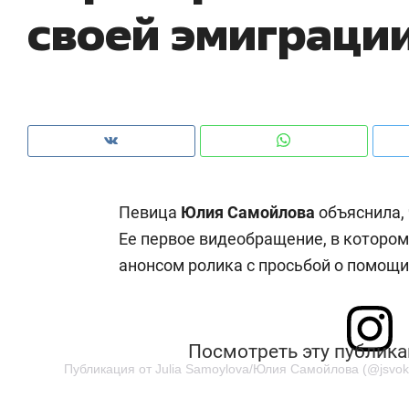
своей эмиграци
рынки, почему надо знать аксакалов и
о 
чем интересен Оман?
кл
Певица
Юлия Самойлова
объяснила, 
Ее первое видеобращение, в котором
анонсом ролика с просьбой о помощ
Рекомендуем
Рекомендуем
Посмотреть эту публика
Как ГК «МИР ГРУПП» и ВТБ
150 камер 
Публикация от Julia Samoylova/Юлия Самойлова (@jsvok
создают оазис жилого
ID вместо 
комфорта под Казанью
безопаснос