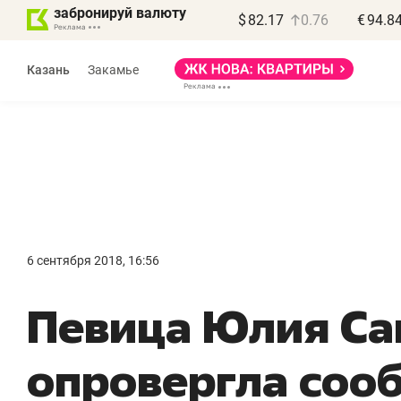
забронируй валюту
$
82.17
0.76
€
94.8
Казань
Закамье
Василь Мазитов
МАРТ
6 сентября 2018, 16:56
«Не зная местных
«
Певица Юлия Са
правил, бизнес может
н
потерять минимум
ч
опровергла соо
полгода»
р
Как бизнесу выйти на зарубежные
Вл