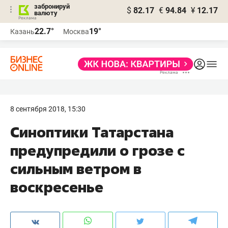
забронируй
$
82.17
€
94.84
¥
12.17
валюту
22.7°
19°
Казань
Москва
8 сентября 2018, 15:30
Синоптики Татарстана
предупредили о грозе с
сильным ветром в
воскресенье