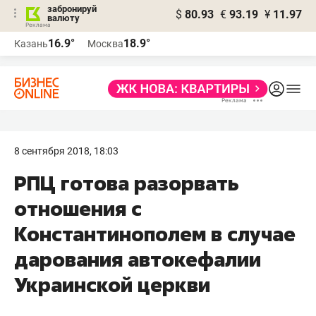
забронируй
$
80.93
€
93.19
¥
11.97
валюту
16.9°
18.9°
Казань
Москва
8 сентября 2018, 18:03
РПЦ готова разорвать
отношения с
Константинополем в случае
дарования автокефалии
Украинской церкви