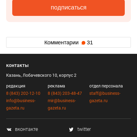
подписаться
Комментарии
31
контакты
Казань, Лобачевского 10, корпус 2
редакция
реклама
отдел персонала
8 (843) 202-12-10
8 (843) 203-48-47
staff@business-
info@business-
mir@business-
gazeta.ru
gazeta.ru
gazeta.ru
вконтакте
twitter