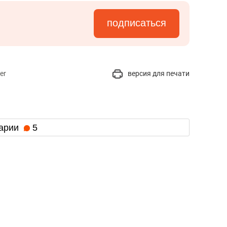
подписаться
er
версия для печати
арии
5