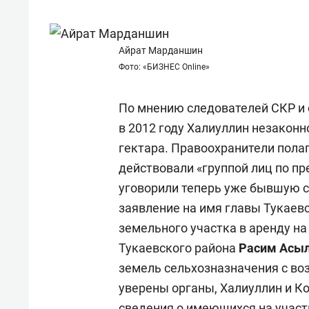
состоянием как основа
«Гонк
антихрупких команд
Айрат Марданшин
Фото: «БИЗНЕС Online»
По мнению следователей СКР и
в 2012 году Халиуллин незаконн
гектара. Правоохранители пола
действовали «группой лиц по п
уговорили теперь уже бывшую 
заявление на имя главы Тукаев
земельного участка в аренду на
Тукаевского района
Расим Асыл
земель сельхозназначения с во
уверены органы, Халиуллин и К
сведения о имеющихся на участ