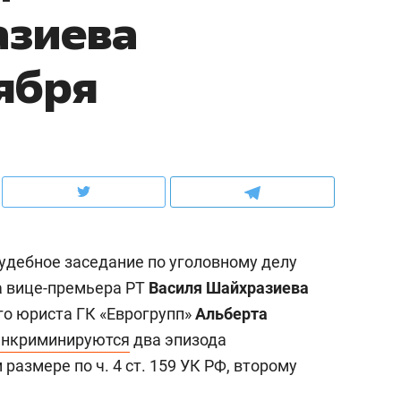
азиева
рынки, почему надо знать аксакалов и
о трехкратном росте це
чем интересен Оман?
клиентах и чудных запр
тября
судебное заседание по уголовному делу
а вице-премьера РТ
Василя Шайхразиева
о юриста ГК «Еврогрупп»
Альберта
ндуем
Рекомендуем
инкриминируются
два эпизода
ка, рок-концерт
«Прорывы случались к
размере по ч. 4 ст. 159 УК РФ, второму
н с чак-чаком: как
30 метров»: как «Водо
делеевске прошла
лечит подземные арте