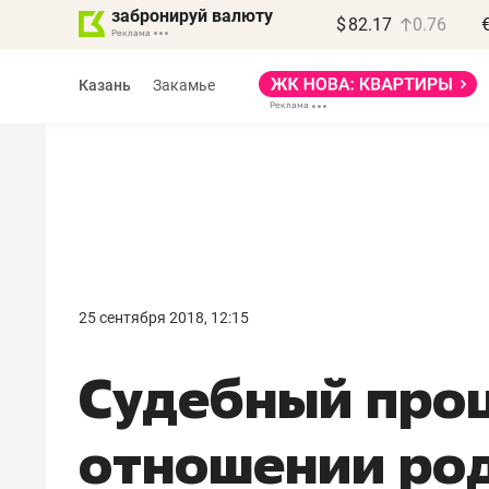
забронируй валюту
$
82.17
0.76
Казань
Закамье
25 сентября 2018, 12:15
Судебный проц
отношении ро