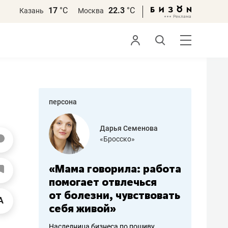
17
°С
22.3
°С
Казань
Москва
персона
бодец
Дарья Семенова
 решения»
«Бросско»
«Мама говорила: работа
«Не зна
вообще,
помогает отвлечься
правил,
от болезни, чувствовать
потерят
себя живой»
полгода
ирмы
Наследница бизнеса по пошиву
Как бизнесу 