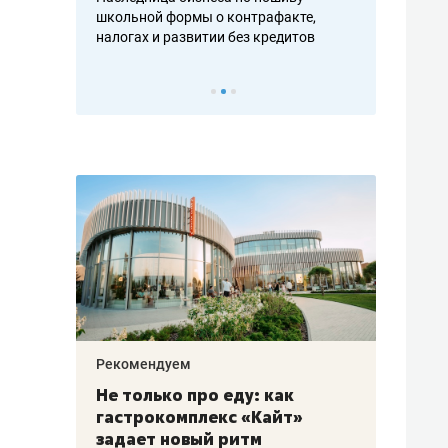
н, дотошных
школьной формы о контрафакте,
рынки, почем
осах мастеров
налогах и развитии без кредитов
чем интересе
Рекомендуем
Рекоме
аждые
Не только про еду: как
Элитн
канал»
гастрокомплекс «Кайт»
и бре
рии
задает новый ритм
гаран