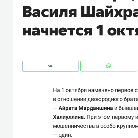
Василя Шайхр
начнется 1 ок
На 1 октября намечено первое 
в отношении двоюродного брат
—
Айрата Марданшина
и бывшег
Рекомендуем
Рекоме
Халиуллина.
При этом первому
и Face
Опыт выживания в дикой
Мекси
мошенничества в особо крупном 
 будет
природе, работа
и ваго
— один.
ва»
с ментальным и физическим
в Мен