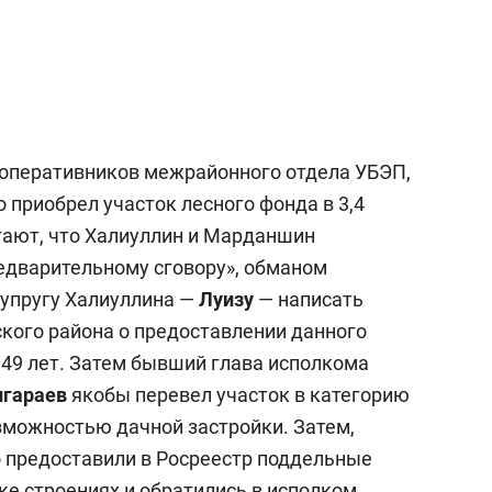
а Героев»
Казани
 оперативников межрайонного отдела УБЭП,
о приобрел участок лесного фонда в 3,4
гают, что Халиуллин и Марданшин
редварительному сговору», обманом
супругу Халиуллина —
Луизу
— написать
ского района о предоставлении данного
 49 лет. Затем бывший глава исполкома
гараев
якобы перевел участок в категорию
зможностью дачной застройки. Затем,
о предоставили в Росреестр поддельные
ке строениях и обратились в исполком