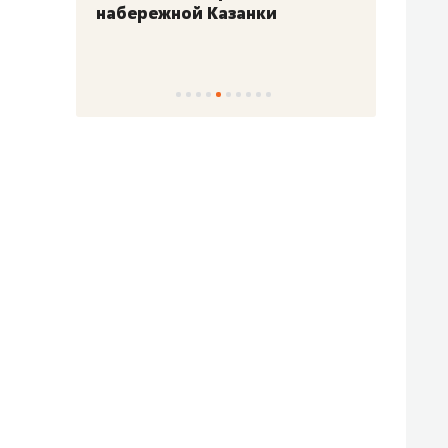
набережной Казанки
«Барк
«Рез