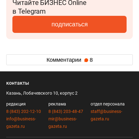
Читайте БИЗНЕС Online
в Telegram
подписаться
Комментарии
8
контакты
Казань, Лобачевского 10, корпус 2
редакция
реклама
отдел персонала
8 (843) 202-12-10
8 (843) 203-48-47
staff@business-
info@business-
mir@business-
gazeta.ru
gazeta.ru
gazeta.ru