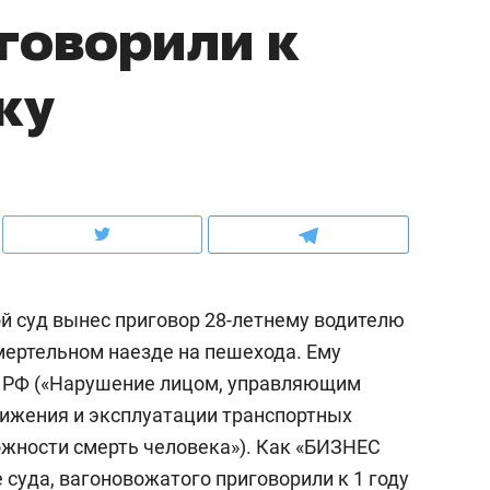
говорили к
рынки, почему надо знать аксакалов и
о трехкратном росте це
чем интересен Оман?
клиентах и чудных запр
ку
 суд вынес приговор 28-летнему водителю
мертельном наезде на пешехода. Ему
УК РФ («Нарушение лицом, управляющим
ндуем
Рекомендуем
ижения и эксплуатации транспортных
ка, рок-концерт
«Прорывы случались к
ожности смерть человека»). Как «БИЗНЕС
н с чак-чаком: как
30 метров»: как «Водо
е суда, вагоновожатого приговорили к 1 году
делеевске прошла
лечит подземные арте