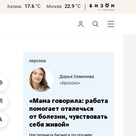
17.6
°С
22.9
°С
Казань
Москва
персона
бодец
Дарья Семенова
 решения»
«Бросско»
«Мама говорила: работа
«Не зна
вообще,
помогает отвлечься
правил,
от болезни, чувствовать
потерят
себя живой»
полгода
ирмы
Наследница бизнеса по пошиву
Как бизнесу 