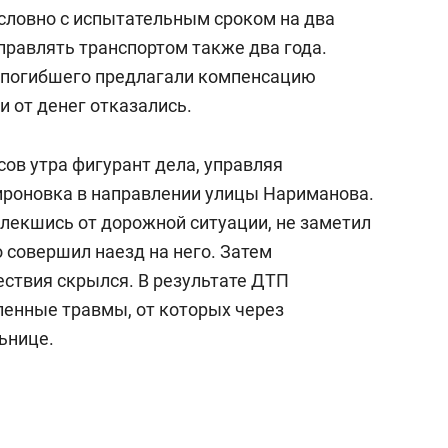
а Героев»
Казани
словно с испытательным сроком на два
правлять транспортом также два года.
м погибшего предлагали компенсацию
ни от денег отказались.
сов утра фигурант дела, управляя
ироновка в направлении улицы Нариманова.
влекшись от дорожной ситуации, не заметил
о совершил наезд на него. Затем
ствия скрылся. В результате ДТП
енные травмы, от которых через
ьнице.