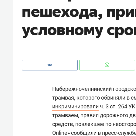
пешехода, при
условному сро
Набережночелнинский городской
трамвая, которого обвиняли в с
инкриминировали
ч. 3 ст. 264 
Рекомендуем
Рекоме
трамваем, правил дорожного дв
и Face
Опыт выживания в дикой
Мекси
средств, повлекшее по неостор
 будет
природе, работа
и ваго
Online» сообщили в пресс-служб
ва»
с ментальным и физическим
в Мен