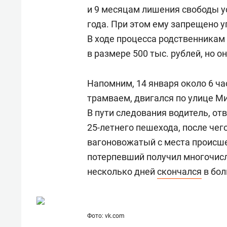
состоянием как основа
«Гонк
и 9 месяцам лишения свободы у
антихрупких команд
года. При этом ему запрещено у
В ходе процесса родственника
в размере 500 тыс. рублей, но о
Напомним, 14 января около 6 ча
трамваем, двигался по улице М
В пути следования водитель, от
25-летнего пешехода, после чег
вагоновожатый с места происше
потерпевший получил многочисл
несколько дней
скончался
в бол
Фото: vk.com