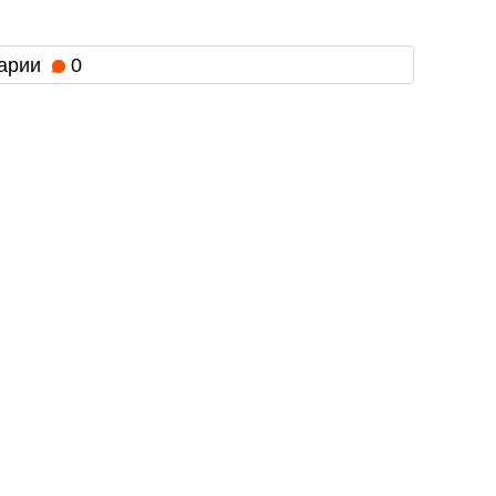
арии
0