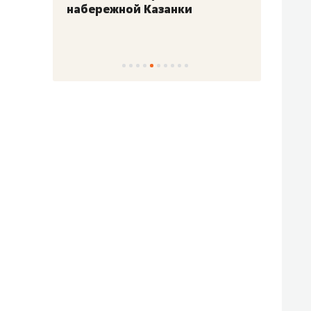
набережной Казанки
«Барк
«Рез