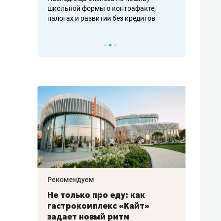
н, дотошных
школьной формы о контрафакте,
рынки, почем
осах мастеров
налогах и развитии без кредитов
чем интересе
Рекомендуем
Рекоме
аждые
Не только про еду: как
Элитн
канал»
гастрокомплекс «Кайт»
и бре
рии
задает новый ритм
гаран