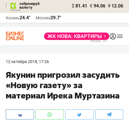
забронируй
$
81.41
€
94.06
¥
12.06
валюту
24.4°
29.7°
Казань
Москва
12 октября 2018, 17:26
Якунин пригрозил засудить
«Новую газету» за
материал Ирека Муртазина