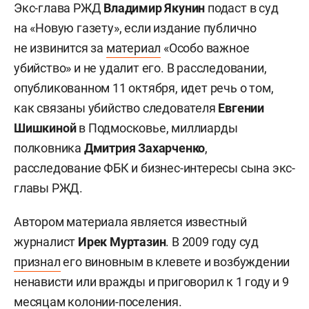
Экс-глава РЖД
Владимир Якунин
подаст в суд
на «Новую газету», если издание публично
не извинится за
материал
«Особо важное
убийство» и не удалит его. В расследовании,
опубликованном 11 октября, идет речь о том,
как связаны убийство следователя
Евгении
Шишкиной
в Подмосковье, миллиарды
полковника
Дмитрия Захарченко
,
расследование ФБК и бизнес-интересы сына экс-
главы РЖД.
Автором материала является известный
журналист
Ирек Муртазин
. В 2009 году суд
признал
его виновным в клевете и возбуждении
ненависти или вражды и приговорил к 1 году и 9
месяцам колонии-поселения.