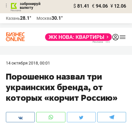
забронируй
$
81.41
€
94.06
¥
12.06
валюту
28.1°
30.1°
Казань
Москва
14 октября 2018, 00:01
Порошенко назвал три
украинских бренда, от
которых «корчит Россию»