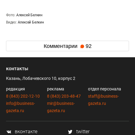
Фото:
Алексей Белкин
Видео:
Алексей Белкин
Комментарии
92
контакты
Казань, Лобачевского 10, корпус 2
редакция
реклама
отдел персонала
8 (843) 202-12-10
8 (843) 203-48-47
staff@business-
info@business-
mir@business-
gazeta.ru
gazeta.ru
gazeta.ru
вконтакте
twitter