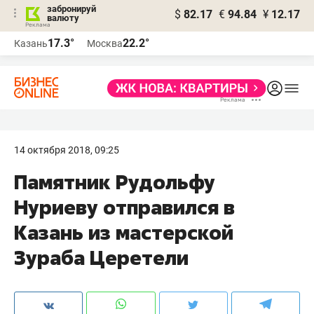
забронируй
$
82.17
€
94.84
¥
12.17
валюту
17.3°
22.2°
Казань
Москва
14 октября 2018, 09:25
Памятник Рудольфу
Нуриеву отправился в
Казань из мастерской
Зураба Церетели