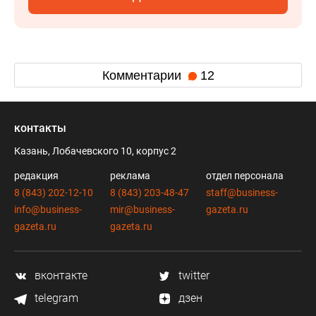
Комментарии
12
контакты
Казань, Лобачевского 10, корпус 2
редакция
реклама
отдел персонала
8 (843) 202-12-10
8 (843) 203-48-47
staff@business-
info@business-
mir@business-
gazeta.ru
gazeta.ru
gazeta.ru
вконтакте
twitter
telegram
дзен