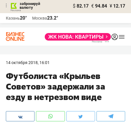
забронируй
$
82.17
€
94.84
¥
12.17
валюту
20°
23.2°
Казань
Москва
14 октября 2018, 16:01
Футболиста «Крыльев
Советов» задержали за
езду в нетрезвом виде