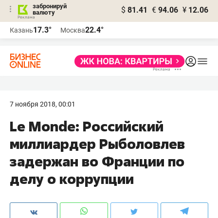
забронируй
$
81.41
€
94.06
¥
12.06
валюту
17.3°
22.4°
Казань
Москва
7 ноября 2018, 00:01
Le Monde: Российский
миллиардер Рыболовлев
задержан во Франции по
делу о коррупции