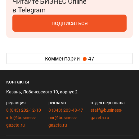
Читайте БИЗНЕС Online
в Telegram
подписаться
Комментарии
47
контакты
Казань, Лобачевского 10, корпус 2
редакция
реклама
отдел персонала
8 (843) 202-12-10
8 (843) 203-48-47
staff@business-
info@business-
mir@business-
gazeta.ru
gazeta.ru
gazeta.ru