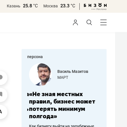
25.8
°С
23.3
°С
Казань
Москва
персона
еменова
Василь Мазитов
»
МАРТ
а: работа
«Не зная местных
«Мне лу
ечься
правил, бизнес может
не зара
вствовать
потерять минимум
чем пот
полгода»
репутац
пошиву
Как бизнесу выйти на зарубежные
Владелец от