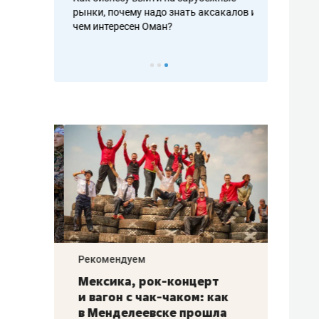
рафакте,
рынки, почему надо знать аксакалов и
о трехкратно
кредитов
чем интересен Оман?
клиентах и ч
Рекомендуем
Рекоме
ой
Мексика, рок-концерт
«Прор
и вагон с чак-чаком: как
30 ме
еским
в Менделеевске прошла
лечит