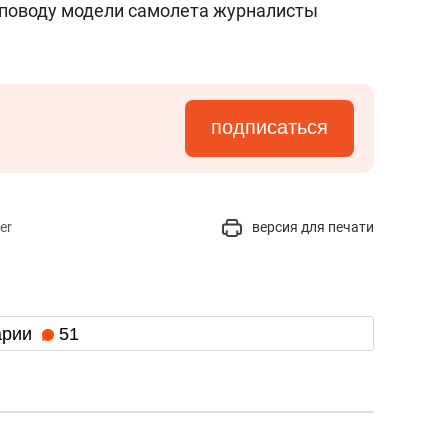
поводу модели самолета журналисты
подписаться
er
версия для печати
арии
51