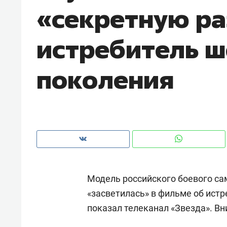
«секретную ра
рынки, почему надо знать аксакал
чем интересен Оман?
истребитель ш
поколения
Модель российского боевого са
Рекомендуем
Рекоме
«засветилась» в фильме об истр
Как ГК «МИР ГРУПП» и ВТБ
150 ка
показал телеканал «Звезда». Вн
создают оазис жилого
ID вме
комфорта под Казанью
безоп