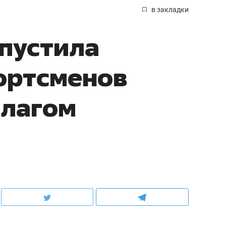
в закладки
опустила
ортсменов
флагом