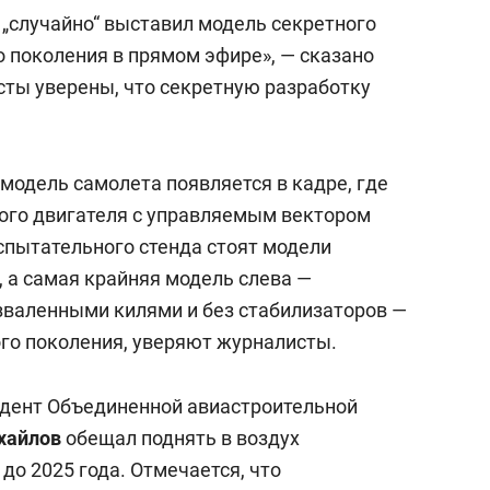
состоянием как основа
 „случайно“ выставил модель секретного
антихрупких команд
о поколения в прямом эфире», — сказано
сты уверены, что секретную разработку
, модель самолета появляется в кадре, где
ого двигателя с управляемым вектором
спытательного стенда стоят модели
7, а самая крайняя модель слева —
зваленными килями и без стабилизаторов —
ого поколения, уверяют журналисты.
зидент Объединенной авиастроительной
хайлов
обещал поднять в воздух
до 2025 года. Отмечается, что