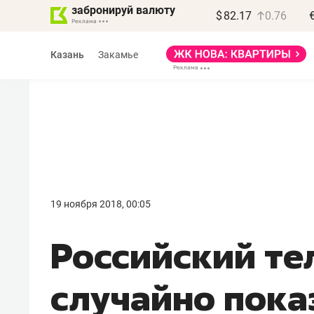
забронируй валюту
$
82.17
0.76
Казань
Закамье
Василь Мазитов
МАРТ
19 ноября 2018, 00:05
«Не зная местных
Российский те
правил, бизнес может
потерять минимум
случайно пока
полгода»
Как бизнесу выйти на зарубежные