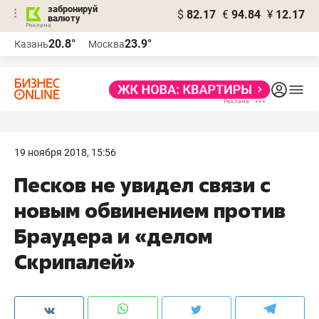
забронируй
$
82.17
€
94.84
¥
12.17
валюту
20.8°
23.9°
Казань
Москва
19 ноября 2018, 15:56
Песков не увидел связи с
новым обвинением против
Браудера и «делом
Скрипалей»