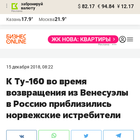
забронируй
$
82.17
€
94.84
¥
12.17
валюту
17.9°
21.9°
Казань
Москва
15 декабря 2018, 08:22
К Ту-160 во время
возвращения из Венесуэлы
в Россию приблизились
норвежские истребители