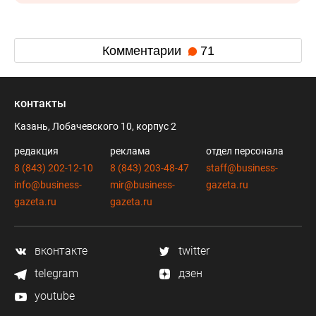
Комментарии
71
контакты
Казань, Лобачевского 10, корпус 2
редакция
реклама
отдел персонала
8 (843) 202-12-10
8 (843) 203-48-47
staff@business-
info@business-
mir@business-
gazeta.ru
gazeta.ru
gazeta.ru
вконтакте
twitter
telegram
дзен
youtube