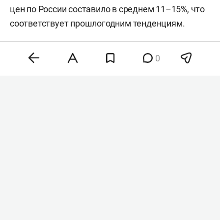
Казани в Сочи на 1 сентября составляет от 12
742 рублей без багажа (у «Победы») и от 16 119
рублей с багажом. При этом цена перелета в
обратном направлении выросла на 10% за год.
0
Эксперты связывают удорожание с массовым
возвращением туристов с курортов в начале
осени, что традиционно поддерживает высокий
спрос на рейсы с юга.
В АТОР отметили, что в целом осеннее снижение
цен по России составило в среднем 11–15%, что
соответствует прошлогодним тенденциям.
Напомним, в августе цена билета при перелетах
между крупнейшими аэропортами РФ
увеличилась
с 11,4 тыс. до 13,4 тыс. рублей