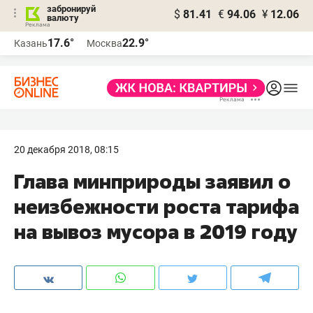
забронируй
$
81.41
€
94.06
¥
12.06
валюту
17.6°
22.9°
Казань
Москва
20 декабря 2018, 08:15
Глава минприроды заявил о
неизбежности роста тарифа
на вывоз мусора в 2019 году