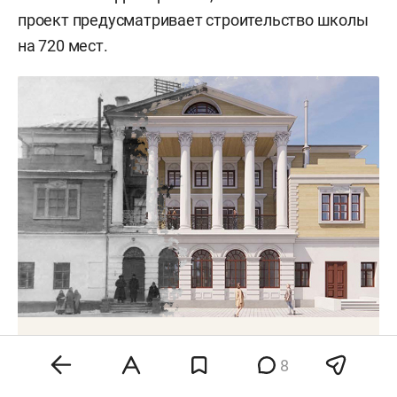
проект предусматривает строительство школы
на 720 мест.
Парки, ЖК у старого русла и музей: как
«распланировали» территорию фабрики
8
Алафузова