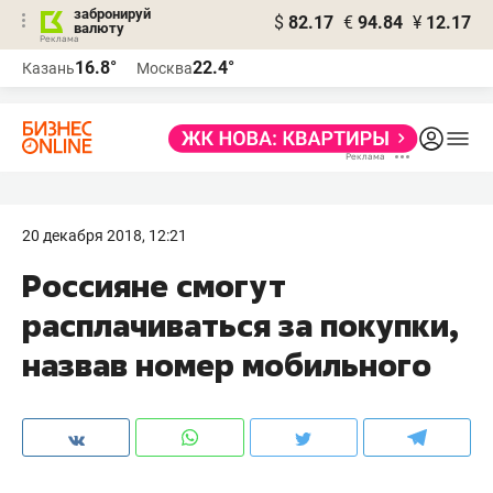
забронируй
$
82.17
€
94.84
¥
12.17
валюту
16.8°
22.4°
Казань
Москва
20 декабря 2018, 12:21
Россияне смогут
расплачиваться за покупки,
назвав номер мобильного​