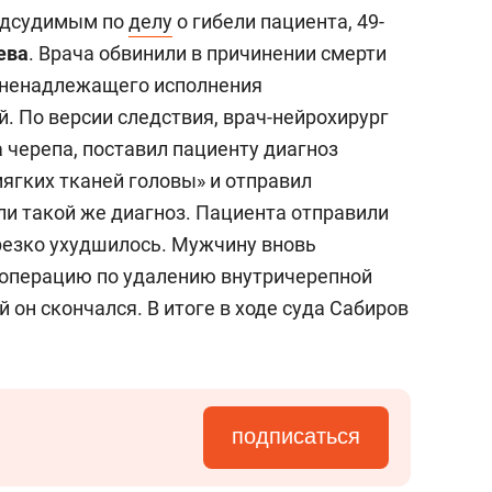
состоянием как основа
одсудимым по
делу
о гибели пациента, 49-
антихрупких команд
ева
. Врача обвинили в причинении смерти
е ненадлежащего исполнения
. По версии следствия, врач-нейрохирург
 черепа, поставил пациенту диагноз
ягких тканей головы» и отправил
ли такой же диагноз. Пациента отправили
 резко ухудшилось. Мужчину вновь
 операцию по удалению внутричерепной
 он скончался. В итоге в ходе суда Сабиров
подписаться