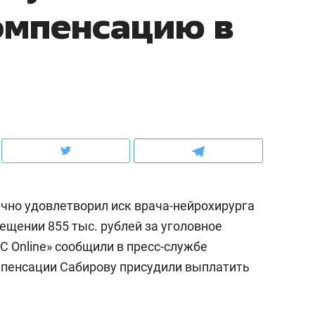
омпенсацию в
ов и
о трехкратном росте цен, дотошных
школьной формы о конт
клиентах и чудных запросах мастеров
налогах и развитии без 
ично удовлетворил иск врача-нейрохирурга
ещении 855 тыс. рублей за уголовное
С Online» сообщили в пресс-службе
ндуем
Рекомендуем
омпенсации Сабирову присудили выплатить
мер до квартиры и Face
Опыт выживания в дик
сто ключа: какой будет
природе, работа
асность в ЖК «Нова»
с ментальным и физич