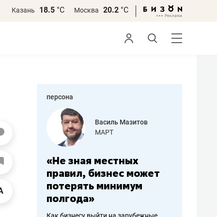
18.5
°С
20.2
°С
Казань
Москва
персона
еменова
Василь Мазитов
»
МАРТ
а: работа
«Не зная местных
«Мне лу
ечься
правил, бизнес может
не зара
вствовать
потерять минимум
чем пот
полгода»
репутац
пошиву
Как бизнесу выйти на зарубежные
Владелец от