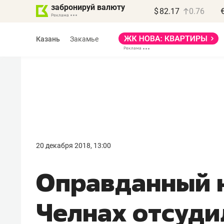
забронируй валюту
$
82.17
0.76
Казань
Закамье
Василь Мазитов
МАРТ
20 декабря 2018, 13:00
«Не зная местных
Оправданный 
правил, бизнес может
потерять минимум
Челнах отсуди
полгода»
Как бизнесу выйти на зарубежные