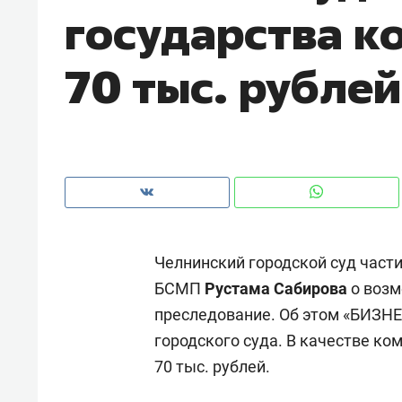
государства к
рынки, почему надо знать аксакал
чем интересен Оман?
70 тыс. рублей
Челнинский городской суд част
БСМП
Рустама Сабирова
о возм
преследование. Об этом «БИЗНЕ
Рекомендуем
Рекоме
городского суда. В качестве к
Как ГК «МИР ГРУПП» и ВТБ
150 ка
70 тыс. рублей.
создают оазис жилого
ID вме
комфорта под Казанью
безоп