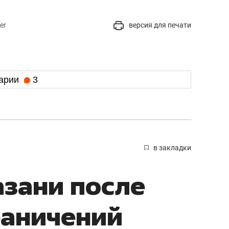
er
версия для печати
арии
3
в закладки
азани после
раничений