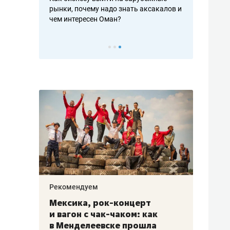
рафакте,
рынки, почему надо знать аксакалов и
о трехкратно
кредитов
чем интересен Оман?
клиентах и ч
Рекомендуем
Рекоме
ой
Мексика, рок-концерт
«Прор
и вагон с чак-чаком: как
30 ме
еским
в Менделеевске прошла
лечит