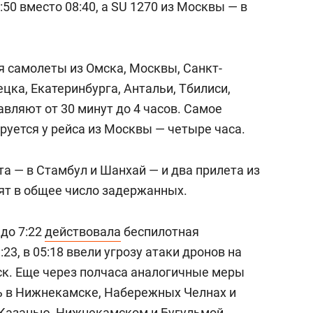
50 вместо 08:40, а SU 1270 из Москвы — в
 самолеты из Омска, Москвы, Санкт-
цка, Екатеринбурга, Антальи, Тбилиси,
вляют от 30 минут до 4 часов. Самое
руется у рейса из Москвы — четыре часа.
а — в Стамбул и Шанхай — и два прилета из
дят в общее число задержанных.
 до 7:22
действовала
беспилотная
23, в 05:18 ввели угрозу атаки дронов на
ск. Еще через полчаса аналогичные меры
ь в Нижнекамске, Набережных Челнах и
 Казанью, Нижнекамском и Бугульмой