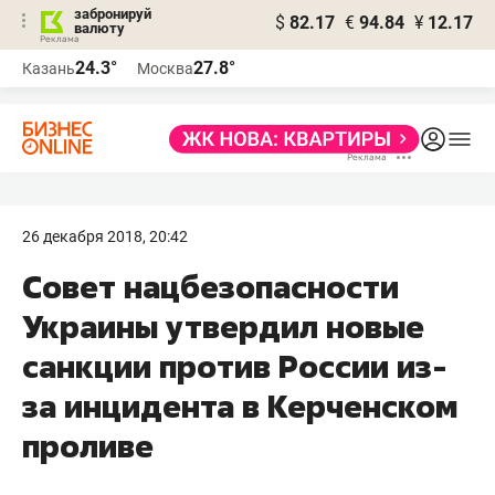
забронируй
$
82.17
€
94.84
¥
12.17
валюту
24.3°
27.8°
Казань
Москва
26 декабря 2018, 20:42
Совет нацбезопасности
Украины утвердил новые
санкции против России из-
за инцидента в Керченском
проливе