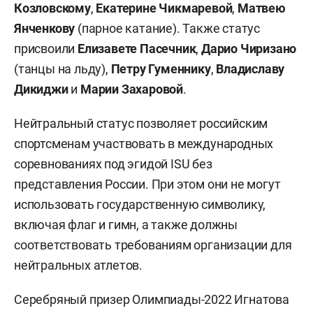
Козловскому
,
Екатерине Чикмаревой
,
Матвею
Янченкову
(парное катание). Также статус
присвоили
Елизавете Пасечник
,
Дарио Чиризано
(танцы на льду),
Петру Гуменнику
,
Владиславу
Дикиджи
и
Марии Захаровой
.
Нейтральный статус позволяет российским
спортсменам участвовать в международных
соревнованиях под эгидой ISU без
представления России. При этом они не могут
использовать государственную символику,
включая флаг и гимн, а также должны
соответствовать требованиям организации для
нейтральных атлетов.
Серебряный призер Олимпиады-2022 Игнатова