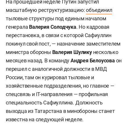
На прошедшей неделе Путин запустил
масштабную реструктуризацию:
объединил
тыловые структуры под единым началом
генерала
Валерия Солодчука
. Но кадровая
перестановка, в связи с которой Сафиуллин
покинул свой пост, — назначение заместителем
министра обороны
Валерия Шулику
несколько
месяцев назад. В команду
Андрея Белоусова
он
перешел с аналогичной должности в МВД
России, там он курировал тыловые и
хозяйственные подразделения, но главное —
спецсвязь и IT-направления — профильная
специальность Сафиуллина. Должность
выходца из Татарстана в минобороны станет
известна на следующей неделе.