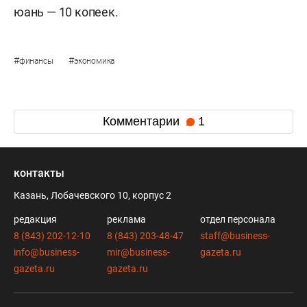
юань — 10 копеек.
#
#
финансы
экономика
Комментарии
1
контакты
Казань, Лобачевского 10, корпус 2
редакция
реклама
отдел персонала
8 (843) 202-12-10
8 (843) 203-48-47
staff@business-
info@business-
mir@business-
gazeta.ru
gazeta.ru
gazeta.ru