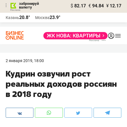
забронируй
$
82.17
€
94.84
¥
12.17
валюту
20.8°
23.9°
Казань
Москва
2 января 2019, 18:00
Кудрин озвучил рост
реальных доходов россиян
в 2018 году