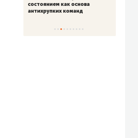
«Гонка Героев»
Казан