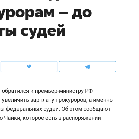
урорам – до
ов и
о трехкратном росте цен, дотошных
школьной формы о конт
клиентах и чудных запросах мастеров
налогах и развитии без 
ты судей
а
обратился к премьер-министру РФ
 увеличить зарплату прокуроров, а именно
ты федеральных судей. Об этом сообщают
ндуем
Рекомендуем
мо Чайки, которое есть в распоряжении
мер до квартиры и Face
Опыт выживания в дик
сто ключа: какой будет
природе, работа
асность в ЖК «Нова»
с ментальным и физич