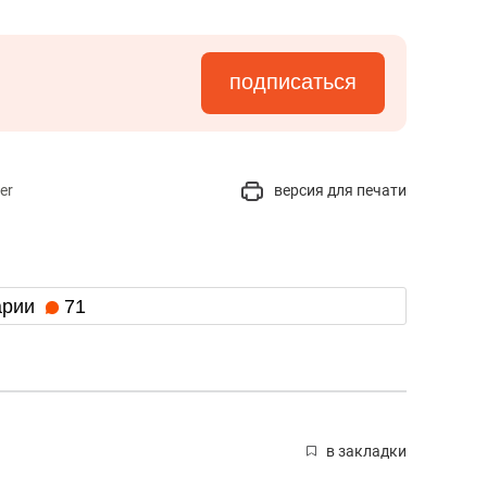
подписаться
er
версия для печати
арии
71
в закладки