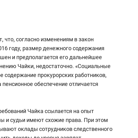
состоянием как основа
антихрупких команд
, что, согласно изменениям в закон
016 году, размер денежного содержания
шен и предполагается его дальнейшее
 мнению Чайки, недостаточно. «Социальные
ое содержание прокурорских работников,
 а пенсионное обеспечение отличается
требований Чайка ссылается на опыт
ры и судьи имеют схожие права. При этом
зывают оклады сотрудников следственного
чить доходы до уровня зарплат