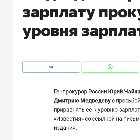
зарплату прок
рынки, почему надо знать аксакал
чем интересен Оман?
уровня зарпла
Генпрокурор России
Юрий Чайк
Дмитрию Медведеву
с просьбой
приравнять ее к уровню зарпла
Рекомендуем
Рекоме
«
Известия
» со ссылкой на пись
Как ГК «МИР ГРУПП» и ВТБ
150 ка
издания.
создают оазис жилого
ID вме
комфорта под Казанью
безоп