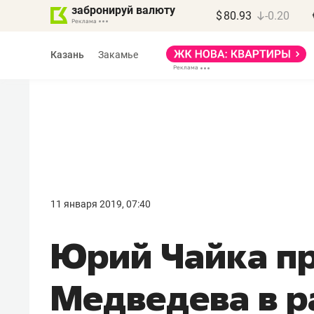
забронируй валюту
$
80.93
-0.20
Казань
Закамье
Василь Мазитов
МАРТ
11 января 2019, 07:40
«Не зная местных
Юрий Чайка п
правил, бизнес может
потерять минимум
Медведева в р
полгода»
Как бизнесу выйти на зарубежные