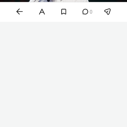
0
Салават Фатхетдинов
Фото: «БИЗНЕС Online»
«Уважаемые зрители! По решению раиса
Республики Татарстан Рустама Минниханова 10
августа в республике объявлен день траура. В
связи с этим сегодняшний концерт Салавата
Фатхутдинова переносится на 24 августа», —
объявили в культурном учреждении. В театре
уточнили, что купленные билеты менять не
нужно.