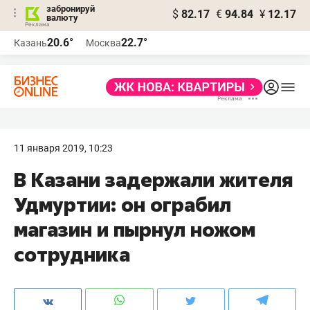
забронируй
$
82.17
€
94.84
¥
12.17
валюту
20.6°
22.7°
Казань
Москва
11 января 2019, 10:23
В Казани задержали жителя
Удмуртии: он ограбил
магазин и пырнул ножом
сотрудника