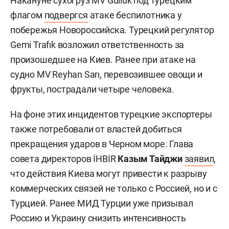
Накануне сухогруз MV Güllük под турецким
флагом
подвергся
атаке беспилотника у
побережья Новороссийска. Турецкий регулятор
Gemi Trafık возложил ответственность за
произошедшее на Киев. Ранее при атаке на
судно MV Reyhan Sarı, перевозившее овощи и
фрукты, пострадали четыре человека.
На фоне этих инцидентов турецкие экспортеры
также потребовали от властей добиться
прекращения ударов в Черном море. Глава
совета директоров İHBİR
Казым Тайджи
заявил
,
что действия Киева могут привести к разрыву
коммерческих связей не только с Россией, но и с
Турцией. Ранее МИД Турции уже призывал
Россию и Украину снизить интенсивность