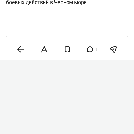
боевых действий в Черном море.
Комментарии
0
1
8 августа 2026, 21:22
Wildberries расширил
поддержку продавцов
после атак
на логистические центры