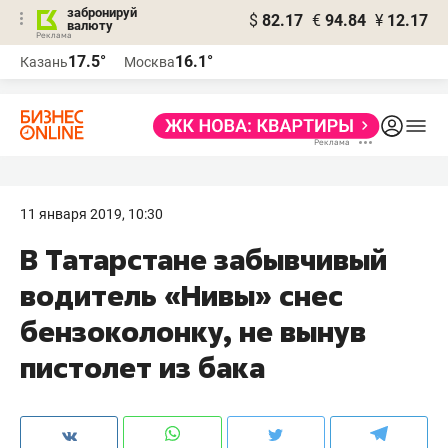
забронируй
$
82.17
€
94.84
¥
12.17
валюту
17.5°
16.1°
Казань
Москва
11 января 2019, 10:30
В Татарстане забывчивый
водитель «Нивы» снес
бензоколонку, не вынув
пистолет из бака