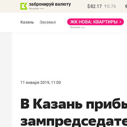
забронируй валюту
$
82.17
0.76
Казань
Закамье
11 января 2019, 11:00
В Казань приб
зампредседате