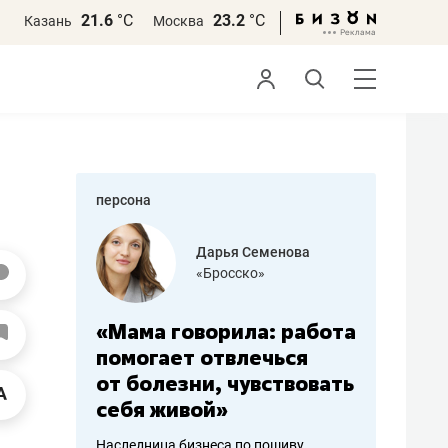
21.6
°С
23.2
°С
Казань
Москва
персона
бодец
Дарья Семенова
 решения»
«Бросско»
«Мама говорила: работа
«Не зна
вообще,
помогает отвлечься
правил,
от болезни, чувствовать
потерят
себя живой»
полгода
ирмы
Наследница бизнеса по пошиву
Как бизнесу 