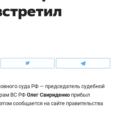
 встретил
рынки, почему надо знать аксакалов и
о трехкратном росте це
чем интересен Оман?
клиентах и чудных запр
овного суда РФ — председатель судебной
орам ВС РФ
Олег Свириденко
прибыл
 этом сообщается на сайте правительства
ндуем
Рекомендуем
ка, рок-концерт
«Прорывы случались к
н с чак-чаком: как
30 метров»: как «Водо
делеевске прошла
лечит подземные арте