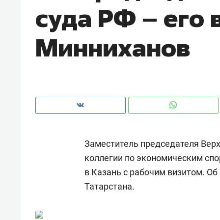
суда РФ​ – его
Минниханов
Заместитель председателя Верх
коллегии по экономическим сп
в Казань с рабочим визитом. Об
Рекомендуем
Рекоме
Татарстана.
и Face
Опыт выживания в дикой
Мекси
 будет
природе, работа
и ваго
ва»
с ментальным и физическим
в Мен