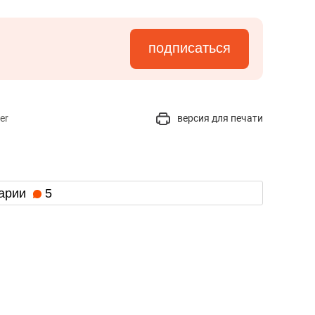
подписаться
er
версия для печати
арии
5