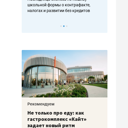
н, дотошных
школьной формы о контрафакте,
рынки, почем
осах мастеров
налогах и развитии без кредитов
чем интересе
Рекомендуем
Рекоме
аждые
Не только про еду: как
Элитн
канал»
гастрокомплекс «Кайт»
и бре
рии
задает новый ритм
гаран