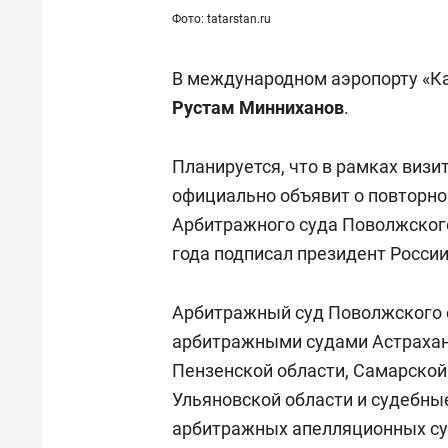
состоянием как основа
«Гонк
Фото: tatarstan.ru
антихрупких команд
В международном аэропорту «Ка
Рустам Минниханов
.
Планируется, что в рамках виз
официально объявит о повторн
Арбитражного суда Поволжского 
года подписал президент Росси
Арбитражный суд Поволжского 
арбитражными судами Астраханс
Пензенской области, Самарской 
Ульяновской области и судебны
арбитражных апелляционных суд