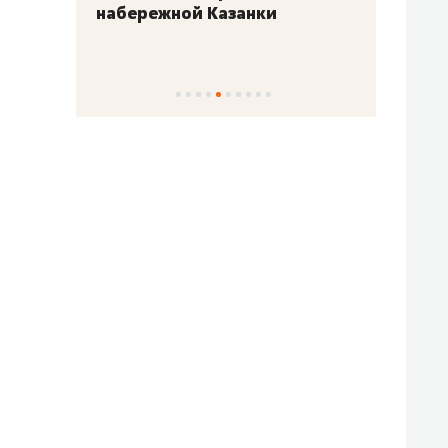
набережной Казанки
«Барк
«Рез