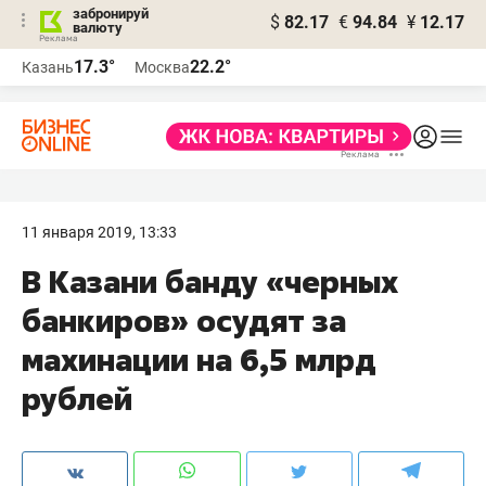
забронируй
$
82.17
€
94.84
¥
12.17
валюту
17.3°
22.2°
Казань
Москва
11 января 2019, 13:33
В Казани банду «черных
банкиров» осудят за
махинации на 6,5 млрд
рублей