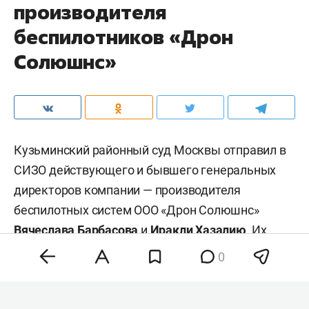
производителя
беспилотников «Дрон
Солюшнс»
Кузьминский районный суд Москвы отправил в
СИЗО действующего и бывшего генеральных
директоров компании — производителя
беспилотных систем ООО «Дрон Солюшнс»
Вячеслава Барбасова
и
Иракли Хазалию
. Их
обвиняют в мошенничестве в особо крупном
0
размере. Об этом пишет «
Коммерсантъ
».