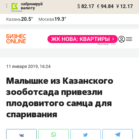
забронируй
$
82.17
€
94.84
¥
12.17
валюту
20.5°
19.3°
Казань
Москва
11 января 2019, 16:24
Малышке из Казанского
зооботсада привезли
плодовитого самца для
спаривания