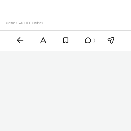
0
Фото: «БИЗНЕС Online»
По данным организации, главными драйверами
роста стали сразу несколько факторов.