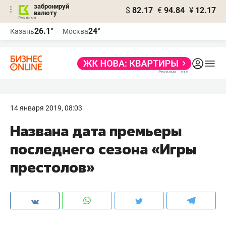
забронируй
$
82.17
€
94.84
¥
12.17
валюту
26.1°
24°
Казань
Москва
14 января 2019, 08:03
Названа дата премьеры
последнего сезона «Игры
престолов»