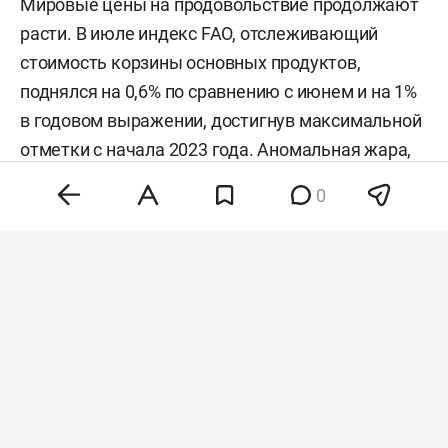
Мировые цены на продовольствие продолжают
расти. В июле индекс FAO, отслеживающий
стоимость корзины основных продуктов,
поднялся на 0,6% по сравнению с июнем и на 1%
в годовом выражении, достигнув максимальной
отметки с начала 2023 года. Аномальная жара,
нестабильность на энергетических рынках и
0
геополитическая напряженность разогнали
цены на зерно, сахар и растительные масла,
тогда как мясо и молочка подешевели. Об этом
сообщила
продовольственная и
сельскохозяйственная организация ООН (FAO).