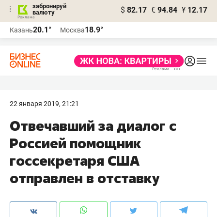
забронируй
$
82.17
€
94.84
¥
12.17
валюту
20.1°
18.9°
Казань
Москва
22 января 2019, 21:21
Отвечавший за диалог с
Россией помощник
госсекретаря США
отправлен в отставку