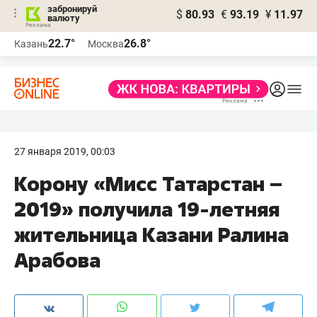
забронируй
$
80.93
€
93.19
¥
11.97
валюту
22.7°
26.8°
Казань
Москва
27 января 2019, 00:03
Корону «Мисс Татарстан –
2019» получила 19-летняя
жительница Казани Ралина
Арабова