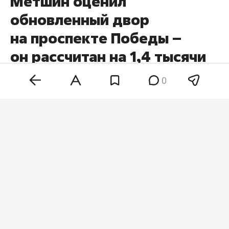
Метшин оценил
обновленный двор
на проспекте Победы –
он рассчитан на 1,4 тысячи
казанцев
0
Мэр Казани
Ильсур Метшин
провел
выездное
совещание во дворе домов № 56, 58 и 60 на
проспекте Победы. После завершения работ у
этих домов территорией смогут пользоваться
более 1,4 тыс. жителей, сообщает пресс-служба
мэрии.