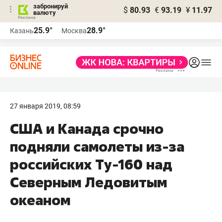
забронируй
$
80.93
€
93.19
¥
11.97
валюту
25.9°
28.9°
Казань
Москва
27 января 2019, 08:59
США и Канада срочно
подняли самолеты из-за
российских Ту-160 над
Северным Ледовитым
океаном