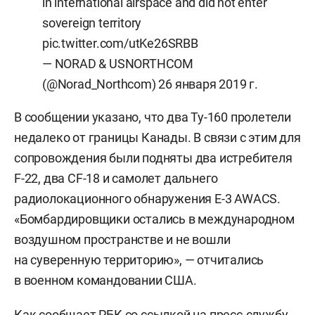
in international airspace and did not enter
sovereign territory
pic.twitter.com/utKe26SRBB
— NORAD & USNORTHCOM
(@Norad_Northcom)
26 января 2019 г.
В сообщении указано, что два Ту-160 пролетели
недалеко от границы Канады. В связи с этим для
сопровождения были подняты два истребителя
F-22, два CF-18 и самолет дальнего
радиолокационного обнаружения E-3 AWACS.
«Бомбардировщики остались в международном
воздушном пространстве и не вошли
на суверенную территорию», — отчитались
в военном командовании США.
Как сообщает
РБК
со ссылкой на пресс-службу