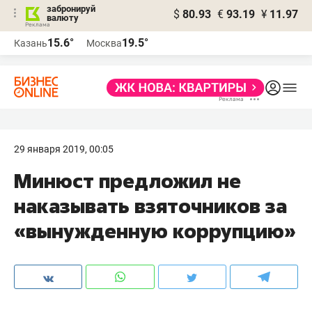
забронируй
$
80.93
€
93.19
¥
11.97
валюту
15.6°
19.5°
Казань
Москва
29 января 2019, 00:05
Минюст предложил не
наказывать взяточников за
«вынужденную коррупцию»