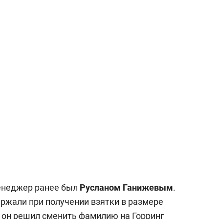
енеджер ранее был
Русланом Ганижевым
.
ержали при получении взятки в размере
о он решил сменить фамилию на Горринг