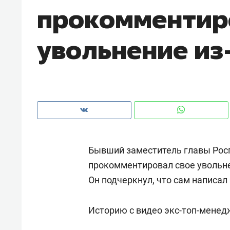
прокомментир
рынки, почему надо знать аксакал
чем интересен Оман?
увольнение из
Бывший заместитель главы Рос
прокомментировал свое увольне
Он подчеркнул, что сам написал 
Рекомендуем
Рекоме
Как ГК «МИР ГРУПП» и ВТБ
150 ка
Историю с видео экс-топ-менед
создают оазис жилого
ID вме
комфорта под Казанью
безоп