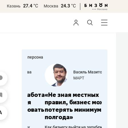
27.4
°С
24.3
°С
Казань
Москва
персона
еменова
Василь Мазитов
»
МАРТ
а: работа
«Не зная местных
«Мне лу
ечься
правил, бизнес может
не зара
вствовать
потерять минимум
чем пот
полгода»
репутац
пошиву
Как бизнесу выйти на зарубежные
Владелец от