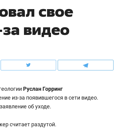
овал свое
ов и
о трехкратном росте цен, дотошных
школьной формы о конт
клиентах и чудных запросах мастеров
налогах и развитии без 
-за видео
геологии
Руслан Горринг
ние из-за появившегося в сети видео.
заявление об уходе.
ндуем
Рекомендуем
мер до квартиры и Face
Опыт выживания в дик
жер считает раздутой.
сто ключа: какой будет
природе, работа
асность в ЖК «Нова»
с ментальным и физич