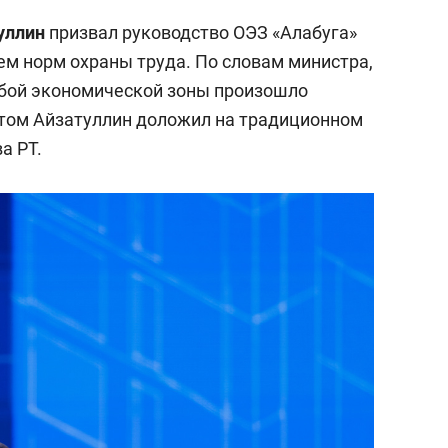
уллин
призвал руководство ОЭЗ «Алабуга»
ем норм охраны труда. По словам министра,
собой экономической зоны произошло
этом Айзатуллин доложил на традиционном
а РТ.