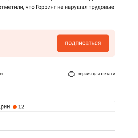
 отметили, что Горринг не нарушал трудовые
подписаться
er
версия для печати
арии
12