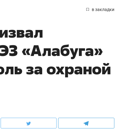
в закладки
извал
ЭЗ «Алабуга»
оль за охраной