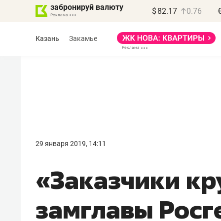
забронируй валюту
$
82.17
0.76
Казань
Закамье
Василь Мазитов
МАРТ
29 января 2019, 14:11
«Не зная местных
«Заказчики кр
правил, бизнес может
потерять минимум
замглавы Росг
полгода»
Как бизнесу выйти на зарубежные