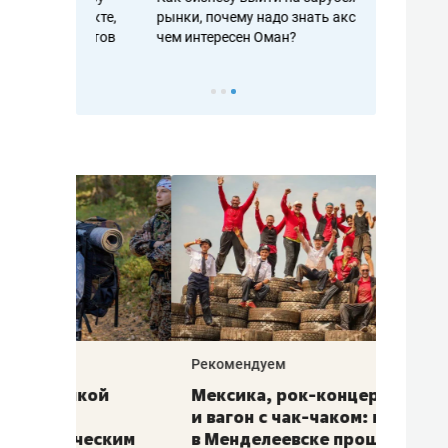
рафакте,
рынки, почему надо знать аксакалов и
о трехкратно
кредитов
чем интересен Оман?
клиентах и ч
Рекомендуем
Рекоме
ой
Мексика, рок-концерт
«Прор
и вагон с чак-чаком: как
30 ме
еским
в Менделеевске прошла
лечит