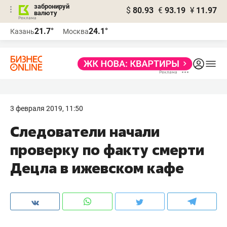
забронируй
$
80.93
€
93.19
¥
11.97
валюту
21.7°
24.1°
Казань
Москва
3 февраля 2019, 11:50
Следователи начали
проверку по факту смерти
Децла в ижевском кафе