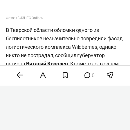
Фото: «БИЗНЕС Online»
В Тверской области обломки одного из
беспилотников незначительно повредили фасад
логистического комплекса Wildberries, однако
никто не пострадал, сообщил губернатор
региона
Виталий Королев
. Кроме того, в одном
из районов обломки БПЛА повредили несколько
0
хозпостроек в СНТ. Жители также не
пострадали.
Над Ярославской областью за ночь перехватили
88 дронов — это была одна из массовых атак
вражеских БПЛА, сообщил губернатор региона
Михаил Евраев
. В результате падения обломков