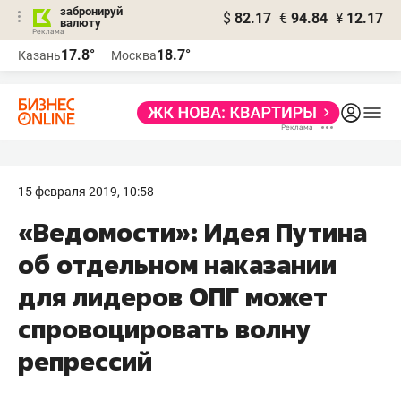
забронируй
$
82.17
€
94.84
¥
12.17
валюту
17.8°
18.7°
Казань
Москва
15 февраля 2019, 10:58
«Ведомости»: Идея Путина
об отдельном наказании
для лидеров ОПГ может
спровоцировать волну
репрессий