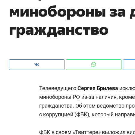
минобороны за 
рынки, почему надо знать аксакалов и
о 
чем интересен Оман?
кл
гражданство
Телеведущего
Сергея Брилева
исклю
минобороны РФ из-за наличия, кроме
гражданства. Об этом ведомство п
Рекомендуем
Рекомендуем
с коррупцией (ФБК), который направ
Как ГК «МИР ГРУПП» и ВТБ
150 камер 
создают оазис жилого
ID вместо 
комфорта под Казанью
ФБК в своем «
Твиттере
» выложил ви
безопаснос