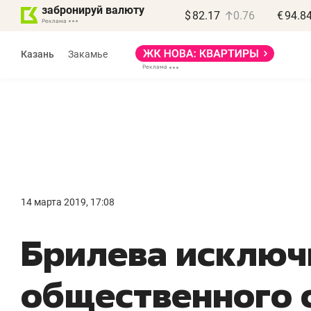
забронируй валюту
$
82.17
0.76
€
94.8
Казань
Закамье
Василь Мазитов
МАРТ
14 марта 2019, 17:08
«Не зная местных
«
Брилева исключ
правил, бизнес может
н
потерять минимум
ч
общественного 
полгода»
р
Как бизнесу выйти на зарубежные
Вл